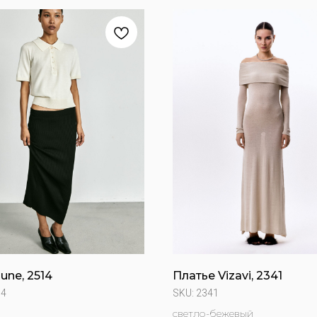
une, 2514
Платье Vizavi, 2341
14
SKU:
2341
светло-бежевый