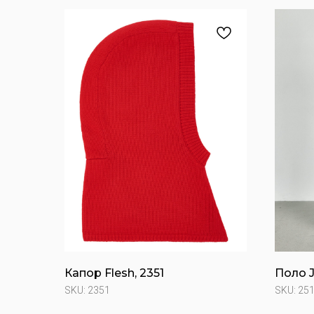
Капор Flesh, 2351
Поло J
SKU:
2351
SKU:
25