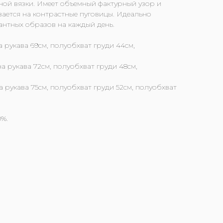
ой вязки. Имеет объемный фактурный узор и
ивается на контрастные пуговицы. Идеально
антных образов на каждый день.
а рукава 69см, полуобхват груди 44см,
а рукава 72см, полуобхват груди 48см,
а рукава 75см, полуобхват груди 52см, полуобхват
0%.