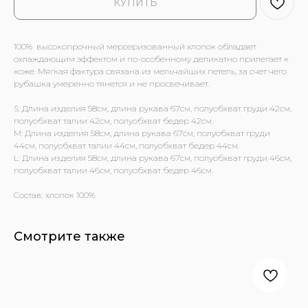
КУПИТЬ
100% высокопрочный мерсеризованный хлопок обладает
охлаждающим эффектом и по-особенному деликатно прилегает к
коже. Мягкая фактура связана из мельчайших петель, за счет чего
рубашка умеренно тянется и не просвечивает.
S: Длина изделия 58см, длина рукава 67см, полуобхват груди 42см,
полуобхват талии 42см, полуобхват бедер 42см.
M: Длина изделия 58см, длина рукава 67см, полуобхват груди
44см, полуобхват талии 44см, полуобхват бедер 44см.
L: Длина изделия 58см, длина рукава 67см, полуобхват груди 46см,
полуобхват талии 46см, полуобхват бедер 46см.
Состав: хлопок 100%.
Смотрите также