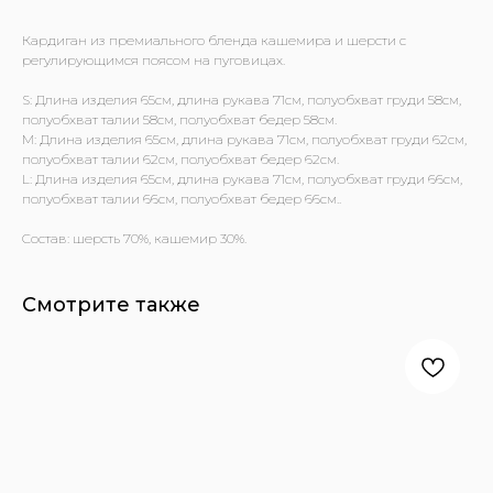
Кардиган из премиального бленда кашемира и шерсти с
регулирующимся поясом на пуговицах.
S: Длина изделия 65см, длина рукава 71см, полуобхват груди 58см,
полуобхват талии 58см, полуобхват бедер 58см.
M: Длина изделия 65см, длина рукава 71см, полуобхват груди 62см,
полуобхват талии 62см, полуобхват бедер 62см.
L: Длина изделия 65см, длина рукава 71см, полуобхват груди 66см,
полуобхват талии 66см, полуобхват бедер 66см..
Состав: шерсть 70%, кашемир 30%.
Смотрите также