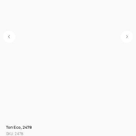
Топ Eco, 2478
Шап
SKU:
2478
SK