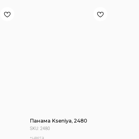
Панама Kseniya, 2480
SKU:
2480
+цвета