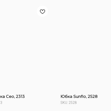
а Ceo, 2313
Юбка Sunflo, 2528
13
SKU:
2528