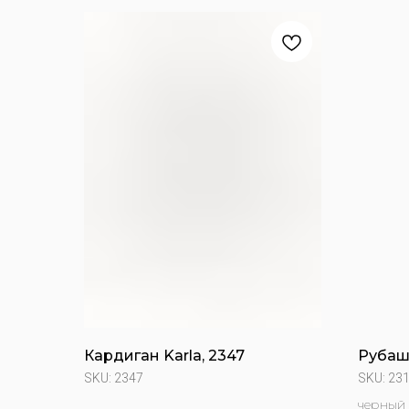
Кардиган Karla, 2347
Рубашк
SKU:
2347
SKU:
23
черный