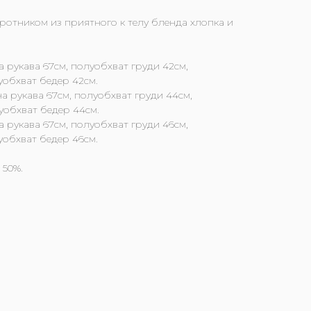
ротником из приятного к телу бленда хлопка и
а рукава 67см, полуобхват груди 42см,
уобхват бедер 42см.
а рукава 67см, полуобхват груди 44см,
уобхват бедер 44см.
а рукава 67см, полуобхват груди 46см,
уобхват бедер 46см.
 50%.