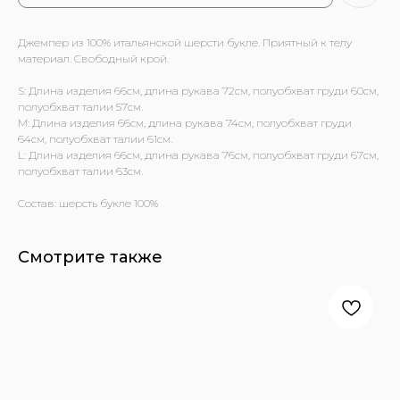
Джемпер из 100% итальянской шерсти букле. Приятный к телу
материал. Свободный крой.
S: Длина изделия 66см, длина рукава 72см, полуобхват груди 60см,
полуобхват талии 57см.
M: Длина изделия 66см, длина рукава 74см, полуобхват груди
64см, полуобхват талии 61см.
L: Длина изделия 66см, длина рукава 76см, полуобхват груди 67см,
полуобхват талии 63см.
Состав: шерсть букле 100%
Смотрите также