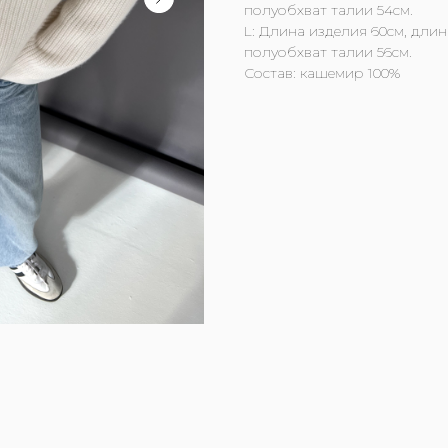
полуобхват талии 54см.
L: Длина изделия 60см, длин
полуобхват талии 56см.
Состав: кашемир 100%