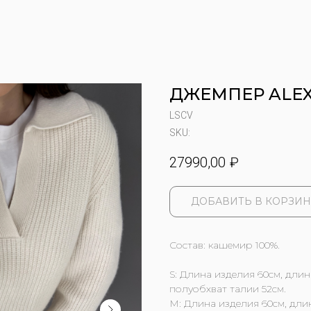
ДЖЕМПЕР ALEXA
LSCV
SKU:
27990,00
₽
ДОБАВИТЬ В КОРЗИН
Состав: кашемир 100%.
S: Длина изделия 60см, длин
полуобхват талии 52см.
М: Длина изделия 60см, длин