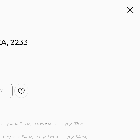
, 2233
У
а рукава 64см, полуобхват груди 52см,
а рукава 64см, полуобхват груди 54см,