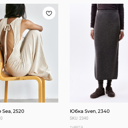
 Sea, 2520
Юбка Sven, 2340
20
SKU:
2340
+цвета