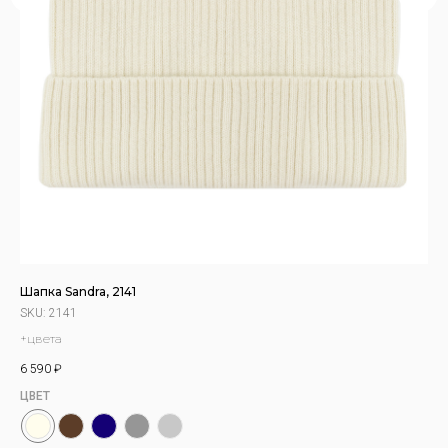
Шапка Sandra, 2141
Ру
SKU:
2141
SK
+цвета
че
6 590
₽
11 
ЦВЕТ
ЦВ