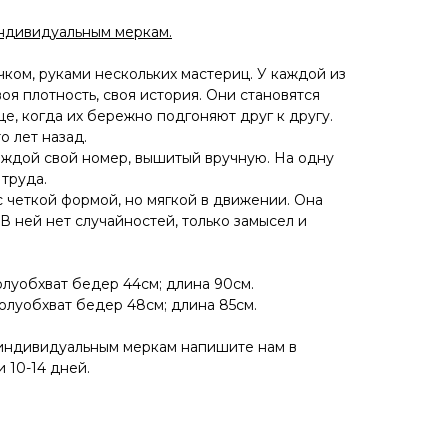
индивидуальным меркам.
чком, руками нескольких мастериц. У каждой из
воя плотность, своя история. Они становятся
е, когда их бережно подгоняют друг к другу.
о лет назад.
ждой свой номер, вышитый вручную. На одну
труда.
с четкой формой, но мягкой в движении. Она
 В ней нет случайностей, только замысел и
полуобхват бедер 44см; длина 90см.
полуобхват бедер 48см; длина 85см.
 индивидуальным меркам напишите нам в
 10-14 дней.