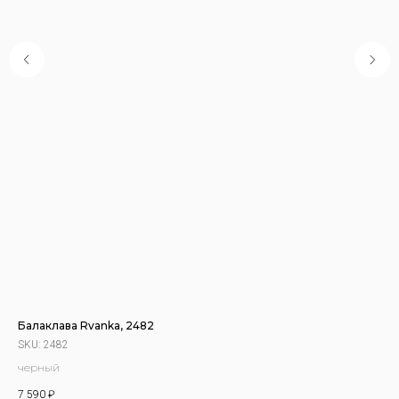
Балаклава Rvanka, 2482
Дж
SKU:
2482
SK
черный
7 590
₽
7 5