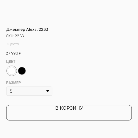
Джемпер Alexa, 2233
Ба
SKU:
2233
SK
+цвета
че
27 990
₽
7 5
ЦВЕТ
ЦВ
РАЗМЕР
В КОРЗИНУ