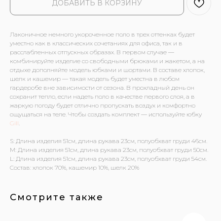
ДОБАВИТЬ В КОРЗИНУ
Лаконичное немного укороченное поло в трех оттенках будет
уместно как в классических сочетаниях для офиса, так и в
расслабленных отпускных образах. В первом случае —
комбинируйте изделие со свободными брюками и жакетом, а на
отдыхе дополняйте модель юбками и шортами. В составе хлопок,
шелк и кашемир — такая модель будет уместна в любом
гардеробе вне зависимости от сезона. В прохладный день он
сохранит тепло, если надеть поло в качестве первого слоя, а в
жаркую погоду будет отлично пропускать воздух и комфортно
ощущаться на теле. Чтобы создать комплект — используйте юбку
Gill
.
S: Длина изделия 51см, длина рукава 23см, полуобхват груди 46см.
M: Длина изделия 51см, длина рукава 23см, полуобхват груди 50см.
L: Длина изделия 51см, длина рукава 23см, полуобхват груди 54см.
Состав: хлопок 70%, кашемир 10%, шелк 20%
Смотрите также