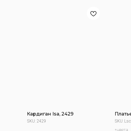
Кардиган Isa, 2429
Платье
SKU:
2429
SKU:
Lsc
+цвета