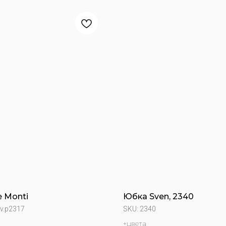
 Monti
Юбка Sven, 2340
v.p2317
SKU:
2340
+цвета