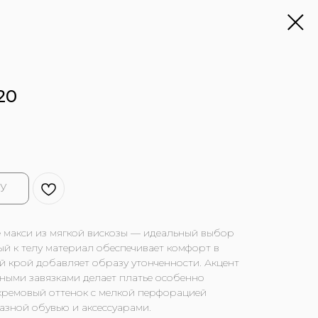
20
У
е макси из мягкой вискозы — идеальный выбор
ый к телу материал обеспечивает комфорт в
й крой добавляет образу утонченности. Акцент
тными завязками делает платье особенно
кремовый оттенок с мелкой перфорацией
разной обувью и аксессуарами.