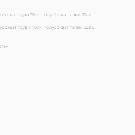
уобхват груди 35см, полуобхват талии 30см,
уобхват груди 40см, полуобхват талии 35см,
стан.