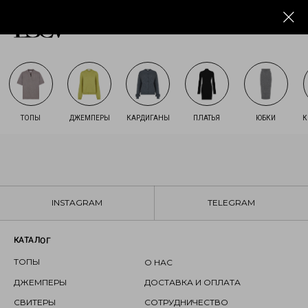
ТОПЫ
ДЖЕМПЕРЫ
КАРДИГАНЫ
ПЛАТЬЯ
ЮБКИ
К
БРЕНД
INSTAGRAM
TELEGRAM
КАТАЛОГ
ТОПЫ
О НАС
ДЖЕМПЕРЫ
ДОСТАВКА И ОПЛАТА
СВИТЕРЫ
СОТРУДНИЧЕСТВО